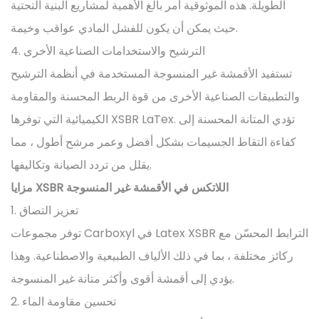
الطويلة. هذه الموثوقية أمر بالغ الأهمية لمشاريع البنية التحتية
حيث يمكن أن يكون للفشل المادي عواقب وخيمة.
4. الترشيح والاستخدامات الصناعية الأخرى
تستفيد الأقمشة غير المنسوجة المستخدمة في أنظمة الترشيح
والتطبيقات الصناعية الأخرى من قوة الربط المحسنة والمقاومة
الكيميائية التي توفرها XSBR LaTex. تؤدي المتانة المحسنة إلى
كفاءة التقاط الجسيمات بشكل أفضل وعمر مرشح أطول ، مما
يقلل من تردد الصيانة وتكاليفها.
مزايا XSBR اللاتكس في الأقمشة غير المنسوجة
1. تعزيز التصاق
توفر مجموعات Carboxyl في Latex XSBR الترابط المحسّن مع
ركائز مختلفة ، بما في ذلك الألياف الطبيعية والاصطناعية. وهذا
يؤدي إلى أقمشة أقوى وأكثر متانة غير المنسوجة.
2. تحسين مقاومة الماء