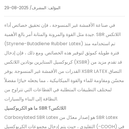
المؤلف: المشرف/ 2025-08-29
في صناعة الأقمشة غير المنسوجة ، فإن تحقيق خصائص أداء
SBR اللاتكس
جيدة مثل القوة والمرونة والمتانة أمر بالغ الأهمية.
(Styrene-Butadiene Rubber Latex) تم استخدامه منذ
فترة طويلة كموثق لتوفير هذه الخصائص. ومع ذلك ، فإن إدخال
(XSBR) قد تقدم مزيد من
كربوكسيل الستايرين بوتادين اللاتكس
القدرات من الأقمشة غير المنسوجة. يوفر XSBR LATEX التصاق
محسّن ومقاومة للماء والقوة الميكانيكية ، مما يجعله خيارًا مفضلاً
لمختلف التطبيقات المتطلبة في القطاعات التي تتراوح من
النظافة إلى البناء والسيارات.
ما هو الكربوكسيل SBR اللاتكس؟
Carboxylated SBR Latex هو إصدار معدّل من SBR Latex
التقليدي ، حيث يتم إدخال مجموعات الكربوكسيل (-COOH) في