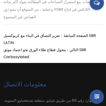
التطبيقات. مع استمرار الصناعات في المطالبة بمواد أكثر متانة
وعملية ، من المتوقع أن ينمو دور XSBR اللاتكس في إنتاج
القماش غير المنسوج.
الصفحة السابقة：تعزيز التصاق في البناء مع كربوكسيل SBR
LATIN
التالي：يتحول قطاع طلاء الورق نحو اعتماد موثق SBR
Carboxylated
معلومات الاتصال
العنوان: رقم 66 من طريق شيابو، منطقة تشنغجياوو التنموية،