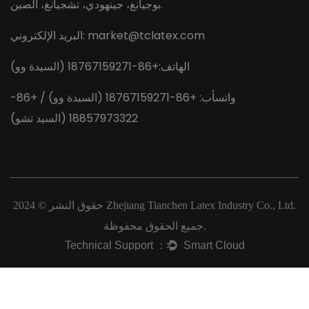
بوجيانغ، جينهودي، تشجيانغ، الصين.
market@tclatex.com
البريد الإلكتروني:
الهاتف:+86-18767159271 (السيدة وو)
واتسأب: +86-18767159271 (السيدة وو) / +86-
18857973322 (السيد تشو)
Zhejiang Tianchen Latex Industry Co., Ltd.
حقوق النشر © 2024
جميع الحقوق محفوظة.