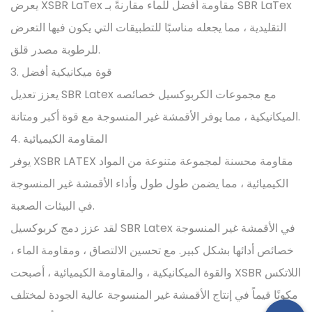
يعرض XSBR LaTex مقاومة أفضل للماء مقارنةً بـ SBR LaTex
التقليدية ، مما يجعله مناسبًا للتطبيقات التي يكون فيها التعرض
للرطوبة مصدر قلق.
3. قوة ميكانيكية أفضل
يعزز تعديل SBR Latex مع مجموعات الكربوكسيل خصائصه
الميكانيكية ، مما يوفر الأقمشة غير المنسوجة مع قوة أكبر ومتانة.
4. المقاومة الكيميائية
يوفر XSBR LATEX مقاومة محسنة لمجموعة متنوعة من المواد
الكيميائية ، مما يضمن طول طول وأداء الأقمشة غير المنسوجة
في البيئات الصعبة.
لقد عزز دمج كربوكسيل SBR Latex في الأقمشة غير المنسوجة
خصائص أدائها بشكل كبير. مع تحسين الالتصاق ، ومقاومة الماء ،
والقوة الميكانيكية ، والمقاومة الكيميائية ، أصبحت XSBR اللاتكس
مكونًا قيماً في إنتاج الأقمشة غير المنسوجة عالية الجودة لمختلف