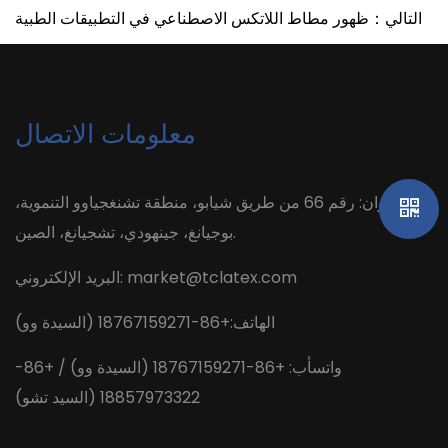
التالي：ظهور مطاط اللاتكس الاصطناعي في التطبيقات الطبية
معلومات الاتصال
العنوان: رقم 66 من طريق شيابو، منطقة تشنغجياوو التنموية،
بوجيانغ، جينهودي، تشجيانغ، الصين.
market@tclatex.com
البريد الإلكتروني:
الهاتف:+86-18767159271 (السيدة وو)
واتسأب: +86-18767159271 (السيدة وو) / +86-
18857973322 (السيد تشو)