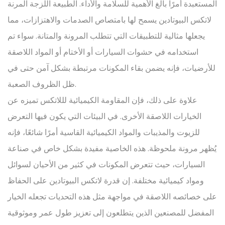
المستعبدة أمرًا بالغ الأهمية للسلامة والأداء. الطبيعة اللزجة المرنة
لاتكس البيوتادين
يسمح لها بامتصاص الصدمات والاهتزازات، مما
يجعلها مثالية للتطبيقات التي تتطلب المرونة والمتانة. سواء تم
استخدامه في حشوات السيارات أو الأختام أو المواد اللاصقة
للأرضيات، فإنه يضمن بقاء المكونات مرتبطة بشكل آمن حتى في
ظل الظروف الصعبة.
علاوة على ذلك، فإن المقاومة الكيميائية لللاتكس تميزه عن
الخيارات اللاصقة الأخرى. في البيئات التي يكون فيها التعرض
للزيوت والمذيبات والمواد الكيميائية القاسية أمرًا شائعًا، فإنه
يُظهر مرونة ملحوظة. هذه الخاصية مفيدة بشكل خاص في صناعة
السيارات، حيث تتعرض المكونات في كثير من الأحيان لسوائل
ومواد كيميائية مختلفة. إن قدرة لاتكس البيوتادين على الحفاظ
على خصائصه اللاصقة في مواجهة مثل هذه التحديات تجعله الخيار
المفضل للمصنعين الذين يتطلعون إلى تعزيز طول عمر وموثوقية